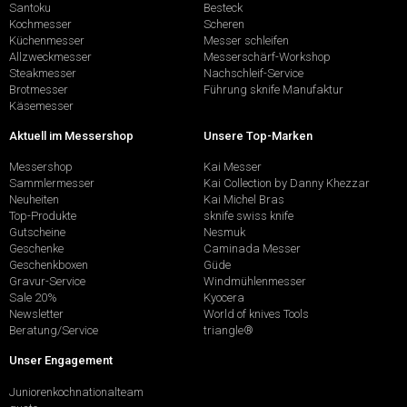
Santoku
Besteck
Kochmesser
Scheren
Küchenmesser
Messer schleifen
Allzweckmesser
Messerschärf-Workshop
Steakmesser
Nachschleif-Service
Brotmesser
Führung sknife Manufaktur
Käsemesser
Aktuell im Messershop
Unsere Top-Marken
Messershop
Kai Messer
Sammlermesser
Kai Collection by Danny Khezzar
Neuheiten
Kai Michel Bras
Top-Produkte
sknife swiss knife
Gutscheine
Nesmuk
Geschenke
Caminada Messer
Geschenkboxen
Güde
Gravur-Service
Windmühlenmesser
Sale 20%
Kyocera
Newsletter
World of knives Tools
Beratung/Service
triangle®
Unser Engagement
Juniorenkochnationalteam