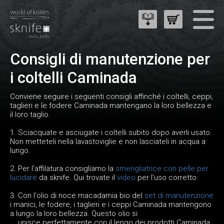
Consigli di manutenzione per
i coltelli Caminada
Conviene seguire i seguenti consigli affinché i coltelli, ceppi,
taglieri e le fodere Caminada mantengano la loro bellezza e
il loro taglio.
1. Sciacquate e asciugate i coltelli subito dopo averli usato.
Non metteteli nella lavastoviglie e non lasciateli in acqua a
lungo.
2. Per l'affilatura consigliamo la
smerigliatrice con pelle per
lucidare
da sknife. Qui trovate il
video
per l'uso corretto.
3. Con l'olio di noce macadamia bio del
set di manutenzione
i manici, le fodere, i taglieri e i ceppi Caminada mantengono
a lungo la loro bellezza. Questo olio si
unisce perfettamente con il lengo dei prodotti Caminada