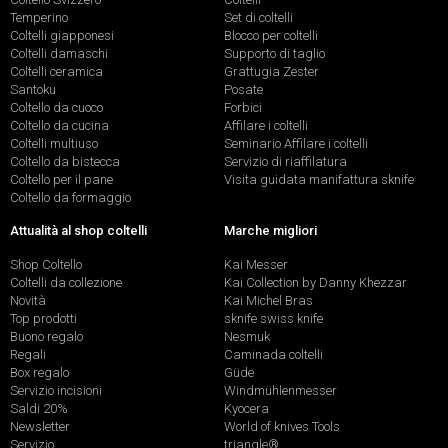
Temperino
Set di coltelli
Coltelli giapponesi
Blocco per coltelli
Coltelli damaschi
Supporto di taglio
Coltelli ceramica
Grattugia Zester
Santoku
Posate
Coltello da cuoco
Forbici
Coltello da cucina
Affilare i coltelli
Coltelli multiuso
Seminario Affilare i coltelli
Coltello da bistecca
Servizio di riaffilatura
Coltello per il pane
Visita guidata manifattura sknife
Coltello da formaggio
Attualità al shop coltelli
Marche migliori
Shop Coltello
Kai Messer
Coltelli da collezione
Kai Collection by Danny Khezzar
Novità
Kai Michel Bras
Top prodotti
sknife swiss knife
Buono regalo
Nesmuk
Regali
Caminada coltelli
Box regalo
Güde
Servizio incisioni
Windmühlenmesser
Saldi 20%
Kyocera
Newsletter
World of knives Tools
Servizio
triangle®