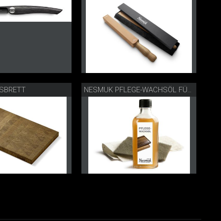
SBRETT
NESMUK PFLEGE-WACHSÖL FÜR HOLZ-SCHNEIDBRETTER