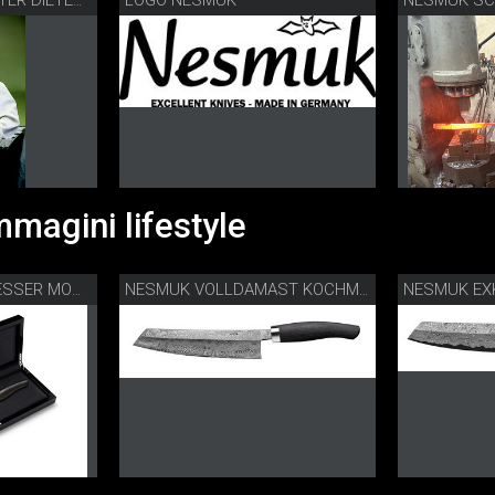
NESMUK BOTSCHAFTER DIETER MÜLLER
magini lifestyle
NESMUK DAMASTMESSER MOOREICHE
NESMUK VOLLDAMAST KOCHMESSER