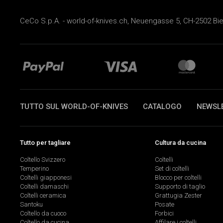
CeCo S.p.A. - world-of-knives.ch, Neuengasse 5, CH-2502 Biel
TUTTO SUL WORLD-OF-KNIVES
CATALOGO
NEWSL
Tutto per tagliare
Cultura da cucina
Coltello Svizzero
Coltelli
Temperino
Set di coltelli
Coltelli giapponesi
Blocco per coltelli
Coltelli damaschi
Supporto di taglio
Coltelli ceramica
Grattugia Zester
Santoku
Posate
Coltello da cuoco
Forbici
Coltello da cucina
Affilare i coltelli