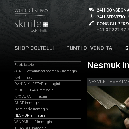
24H CONSEGNA
24H SERVIZIO I
CONSIGLI PERS
+41 32 322 97 
SHOP COLTELLI
PUNTI DI VENDITA
S
Nesmuk im
Pubblicazioni
SKNIFE comunicati stampa / immagini
KAI immagini
NESMUK DAMASTM
DANNY KHEZZAR immagini
MICHEL BRAS immagini
KYOCERA immagini
GÜDE immagini
Caminada immagini
NESMUK immagini
WINDMÜHLE immagini
TRIANGLE immagini