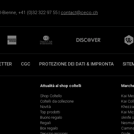
-Bienne, +41 (0)32 322 97 55 |
contact@ceco.ch
ETTER
CGC
PROTEZIONE DEI DATI & IMPRONTA
SITE
Attualità al shop coltelli
Marche 
Shop Coltello
Kai Me
Coltelli da collezione
Kai Col
Novità
Khezza
Top prodotti
Kai Mic
Buono regalo
sknife 
Regali
Nesmu
Box regalo
Caminad
Servizio incisioni
Güde