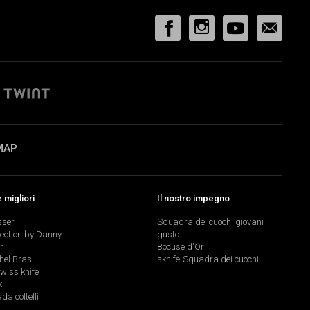
MAP
migliori
Il nostro impegno
sser
Squadra dei cuochi giovani
lection by Danny
gusto
r
Bocuse d'Or
hel Bras
sknife-Squadra dei cuochi
swiss knife
k
a coltelli