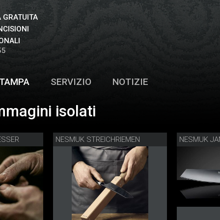
 GRATUITA
NCISIONI
ONALI
55
TAMPA
SERVIZIO
NOTIZIE
magini isolati
ESSER
NESMUK STREICHRIEMEN
NESMUK JA