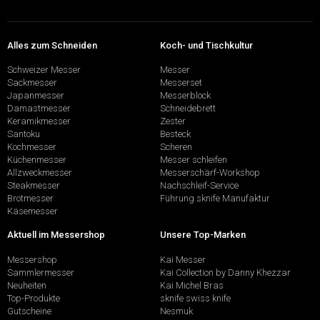
Alles zum Schneiden
Koch- und Tischkultur
Schweizer Messer
Messer
Sackmesser
Messerset
Japanmesser
Messerblock
Damastmesser
Schneidebrett
Keramikmesser
Zester
Santoku
Besteck
Kochmesser
Scheren
Küchenmesser
Messer schleifen
Allzweckmesser
Messerschärf-Workshop
Steakmesser
Nachschleif-Service
Brotmesser
Führung sknife Manufaktur
Käsemesser
Aktuell im Messershop
Unsere Top-Marken
Messershop
Kai Messer
Sammlermesser
Kai Collection by Danny Khezzar
Neuheiten
Kai Michel Bras
Top-Produkte
sknife swiss knife
Gutscheine
Nesmuk