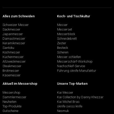
Alles zum Schneiden
Koch- und Tischkultur
Schweizer Messer
Messer
Sackmesser
Messerset
Japanmesser
Messerblock
Damastmesser
Schneidebrett
Keramikmesser
Zester
Santoku
Besteck
Kochmesser
Scheren
Küchenmesser
Messer schleifen
Allzweckmesser
Messerschärf-Workshop
Steakmesser
Nachschleif-Service
Brotmesser
Führung sknife Manufaktur
Käsemesser
Aktuell im Messershop
Unsere Top-Marken
Messershop
Kai Messer
Sammlermesser
Kai Collection by Danny Khezzar
Neuheiten
Kai Michel Bras
Top-Produkte
sknife swiss knife
Gutscheine
Nesmuk