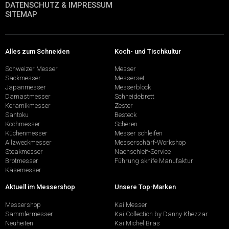
DATENSCHUTZ & IMPRESSUM
SITEMAP
Alles zum Schneiden
Koch- und Tischkultur
Schweizer Messer
Messer
Sackmesser
Messerset
Japanmesser
Messerblock
Damastmesser
Schneidebrett
Keramikmesser
Zester
Santoku
Besteck
Kochmesser
Scheren
Küchenmesser
Messer schleifen
Allzweckmesser
Messerschärf-Workshop
Steakmesser
Nachschleif-Service
Brotmesser
Führung sknife Manufaktur
Käsemesser
Aktuell im Messershop
Unsere Top-Marken
Messershop
Kai Messer
Sammlermesser
Kai Collection by Danny Khezzar
Neuheiten
Kai Michel Bras