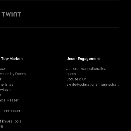
 Top-Marken
Unser Engagement
sser
Juniorenkochnationalteam
lection by Danny
gusto
r
Bocuse d'Or
hel Bras
sknife-Kochnationalmannschaft
swiss knife
k
da Messer
hlenmesser
a
f knives Tools
e®