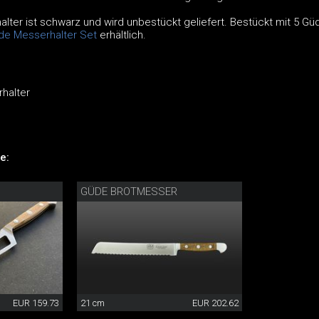
lter ist schwarz und wird unbestückt geliefert. Bestückt mit 5 Gü
de Messerhalter Set
erhältlich.
halter
e:
GÜDE BROTMESSER
EUR 159.73
21 cm
EUR 202.62