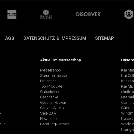
AGB
DATENSCHUTZ & IMPRESSUM
SITEMAP
Aktuell im Messershop
Unsere
Messershop
Kai Me
Sammlermesser
Kai Col
Neuheiten
Khezza
Top-Produkte
Kai Mic
Gutscheine
sknife 
Geschenke
Nesmu
Geschenkboxen
Camina
Gravur-Service
Güde
p
Sale 20%
Windmü
Newsletter
Kyocer
tur
Beratung/Service
World o
triangl