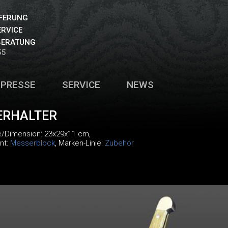
EFERUNG
ERVICE
BERATUNG
55
PRESSE
SERVICE
NEWS
ERHALTER
e/Dimension: 23x29x11 cm,
nt:
Messerblock
, Marken-Linie:
Zubehör