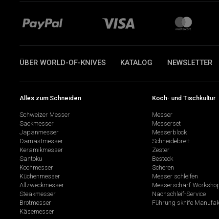
ÜBER WORLD-OF-KNIVES
KATALOG
NEWSLETTER
Alles zum Schneiden
Koch- und Tischkultur
Schweizer Messer
Messer
Sackmesser
Messerset
Japanmesser
Messerblock
Damastmesser
Schneidebrett
Keramikmesser
Zester
Santoku
Besteck
Kochmesser
Scheren
Küchenmesser
Messer schleifen
Allzweckmesser
Messerschärf-Worksho
Steakmesser
Nachschleif-Service
Brotmesser
Führung sknife Manufak
Käsemesser