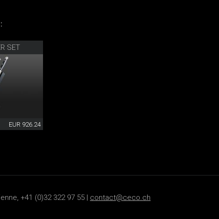
:
R SET
EUR 926.24
ienne, +41 (0)32 322 97 55 |
contact@ceco.ch