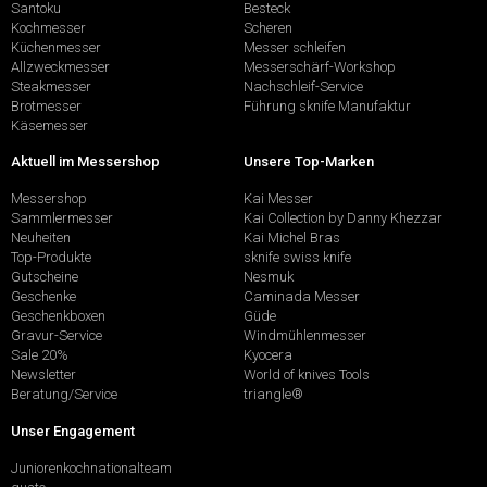
Santoku
Besteck
Kochmesser
Scheren
Küchenmesser
Messer schleifen
Allzweckmesser
Messerschärf-Workshop
Steakmesser
Nachschleif-Service
Brotmesser
Führung sknife Manufaktur
Käsemesser
Aktuell im Messershop
Unsere Top-Marken
Messershop
Kai Messer
Sammlermesser
Kai Collection by Danny Khezzar
Neuheiten
Kai Michel Bras
Top-Produkte
sknife swiss knife
Gutscheine
Nesmuk
Geschenke
Caminada Messer
Geschenkboxen
Güde
Gravur-Service
Windmühlenmesser
Sale 20%
Kyocera
Newsletter
World of knives Tools
Beratung/Service
triangle®
Unser Engagement
Juniorenkochnationalteam