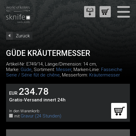
Zurück
GÜDE KRÄUTERMESSER
Artikel-Nr:
E749/14
, Länge/Dimension: 14 cm,
Marke:
Güde
, Sortiment:
Messer
, Marken-Linie:
Fasseiche
Serie / Série fût de chêne
, Messerform:
Kräutermesser
234.78
EUR
Gratis-Versand innert 24h
In den Warenkorb:
Gravur (24 Stunden)
mit