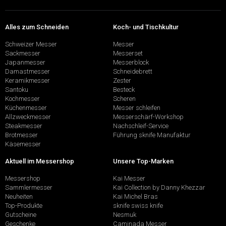
Alles zum Schneiden
Koch- und Tischkultur
Schweizer Messer
Messer
Sackmesser
Messerset
Japanmesser
Messerblock
Damastmesser
Schneidebrett
Keramikmesser
Zester
Santoku
Besteck
Kochmesser
Scheren
Küchenmesser
Messer schleifen
Allzweckmesser
Messerschärf-Workshop
Steakmesser
Nachschleif-Service
Brotmesser
Führung sknife Manufaktur
Käsemesser
Aktuell im Messershop
Unsere Top-Marken
Messershop
Kai Messer
Sammlermesser
Kai Collection by Danny Khezzar
Neuheiten
Kai Michel Bras
Top-Produkte
sknife swiss knife
Gutscheine
Nesmuk
Geschenke
Caminada Messer