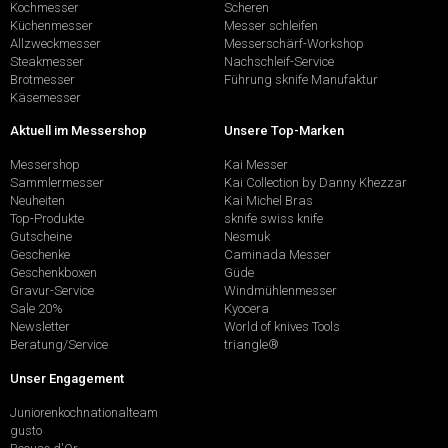
Kochmesser
Scheren
Küchenmesser
Messer schleifen
Allzweckmesser
Messerschärf-Workshop
Steakmesser
Nachschleif-Service
Brotmesser
Führung sknife Manufaktur
Käsemesser
Aktuell im Messershop
Unsere Top-Marken
Messershop
Kai Messer
Sammlermesser
Kai Collection by Danny Khezzar
Neuheiten
Kai Michel Bras
Top-Produkte
sknife swiss knife
Gutscheine
Nesmuk
Geschenke
Caminada Messer
Geschenkboxen
Güde
Gravur-Service
Windmühlenmesser
Sale 20%
Kyocera
Newsletter
World of knives Tools
Beratung/Service
triangle®
Unser Engagement
Juniorenkochnationalteam
gusto