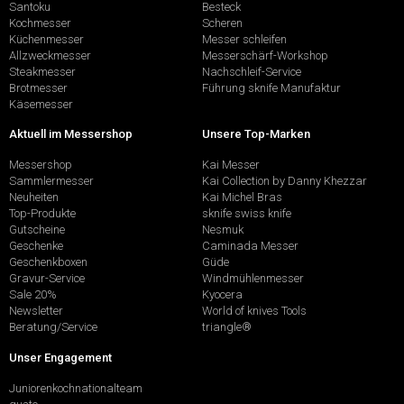
Santoku
Besteck
Kochmesser
Scheren
Küchenmesser
Messer schleifen
Allzweckmesser
Messerschärf-Workshop
Steakmesser
Nachschleif-Service
Brotmesser
Führung sknife Manufaktur
Käsemesser
Aktuell im Messershop
Unsere Top-Marken
Messershop
Kai Messer
Sammlermesser
Kai Collection by Danny Khezzar
Neuheiten
Kai Michel Bras
Top-Produkte
sknife swiss knife
Gutscheine
Nesmuk
Geschenke
Caminada Messer
Geschenkboxen
Güde
Gravur-Service
Windmühlenmesser
Sale 20%
Kyocera
Newsletter
World of knives Tools
Beratung/Service
triangle®
Unser Engagement
Juniorenkochnationalteam