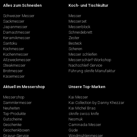
Alles zum Schneiden
Koch- und Tischkultur
Schweizer Messer
Messer
Sackmesser
Messerset
Japanmesser
Messerblock
Damastmesser
Schneidebrett
Keramikmesser
Zester
Santoku
Besteck
Kochmesser
Scheren
Küchenmesser
Messer schleifen
Allzweckmesser
Messerschärf-Workshop
Steakmesser
Nachschleif-Service
Brotmesser
Führung sknife Manufaktur
Käsemesser
Aktuell im Messershop
Unsere Top-Marken
Messershop
Kai Messer
Sammlermesser
Kai Collection by Danny Khezzar
Neuheiten
Kai Michel Bras
Top-Produkte
sknife swiss knife
Gutscheine
Nesmuk
Geschenke
Caminada Messer
Geschenkboxen
Güde
Gravur-Service
Windmühlenmesser