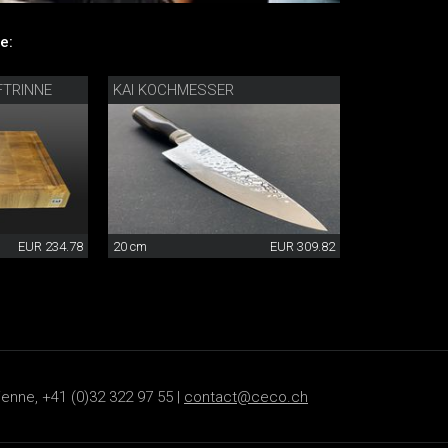
e:
FTRINNE
KAI KOCHMESSER
EUR 234.78
20 cm
EUR 309.82
ienne, +41 (0)32 322 97 55 |
contact@ceco.ch