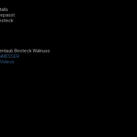
alls
gepasst.
Besteck
henlaub Besteck Walnuss
NMESSER
Videos