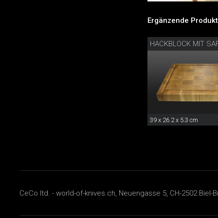
Ergänzende Produkt
HACKBLOCK MIT SA
39 x 26.2 x 5.3 cm
CeCo ltd. - world-of-knives.ch, Neuengasse 5, CH-2502 Biel-B