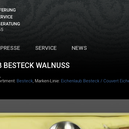
EFERUNG
ERVICE
BERATUNG
55
PRESSE
SERVICE
NEWS
B BESTECK WALNUSS
,
ortiment:
Besteck
, Marken-Linie:
Eichenlaub Besteck / Couvert Eich