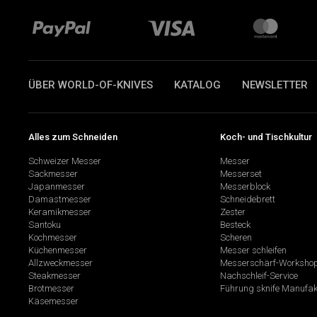
ÜBER WORLD-OF-KNIVES
KATALOG
NEWSLETTER
Alles zum Schneiden
Koch- und Tischkultur
Schweizer Messer
Messer
Sackmesser
Messerset
Japanmesser
Messerblock
Damastmesser
Schneidebrett
Keramikmesser
Zester
Santoku
Besteck
Kochmesser
Scheren
Küchenmesser
Messer schleifen
Allzweckmesser
Messerschärf-Worksho
Steakmesser
Nachschleif-Service
Brotmesser
Führung sknife Manufak
Käsemesser