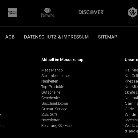
AGB
DATENSCHUTZ & IMPRESSUM
SITEMAP
Aktuell im Messershop
Unsere
Messershop
Kai Me
Sammlermesser
Kai Col
Neuheiten
Khezza
Top-Produkte
Kai Mic
Gutscheine
sknife 
Geschenke
Nesmu
Geschenkboxen
Camina
Gravur-Service
Güde
p
Sale 20%
Windmü
Newsletter
Kyocer
tur
Beratung/Service
World o
triangl