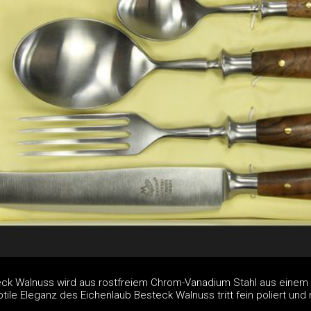
eck Walnuss wird aus rostfreiem Chrom-Vanadium Stahl aus einem
ile Eleganz des Eichenlaub Besteck Walnuss tritt fein poliert und 