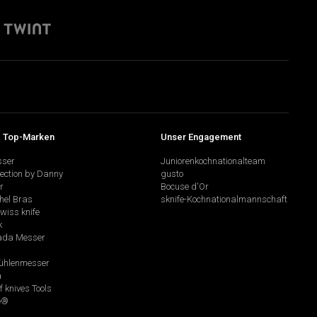
 Top-Marken
Unser Engagement
sser
Juniorenkochnationalteam
lection by Danny
gusto
r
Bocuse d'Or
hel Bras
sknife-Kochnationalmannschaft
swiss knife
k
da Messer
hlenmesser
a
f knives Tools
e®