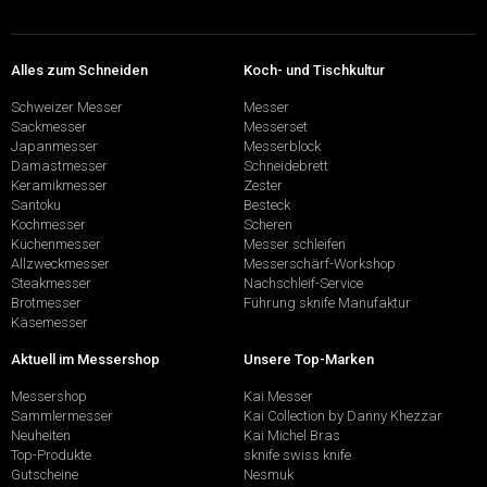
Alles zum Schneiden
Koch- und Tischkultur
Schweizer Messer
Messer
Sackmesser
Messerset
Japanmesser
Messerblock
Damastmesser
Schneidebrett
Keramikmesser
Zester
Santoku
Besteck
Kochmesser
Scheren
Küchenmesser
Messer schleifen
Allzweckmesser
Messerschärf-Workshop
Steakmesser
Nachschleif-Service
Brotmesser
Führung sknife Manufaktur
Käsemesser
Aktuell im Messershop
Unsere Top-Marken
Messershop
Kai Messer
Sammlermesser
Kai Collection by Danny Khezzar
Neuheiten
Kai Michel Bras
Top-Produkte
sknife swiss knife
Gutscheine
Nesmuk