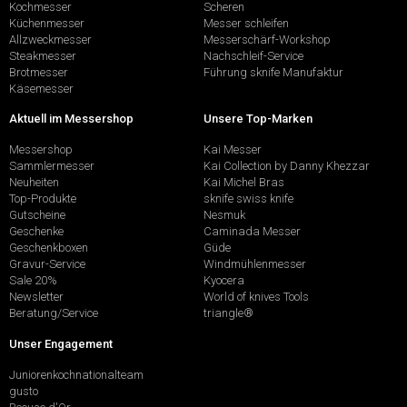
Kochmesser
Scheren
Küchenmesser
Messer schleifen
Allzweckmesser
Messerschärf-Workshop
Steakmesser
Nachschleif-Service
Brotmesser
Führung sknife Manufaktur
Käsemesser
Aktuell im Messershop
Unsere Top-Marken
Messershop
Kai Messer
Sammlermesser
Kai Collection by Danny Khezzar
Neuheiten
Kai Michel Bras
Top-Produkte
sknife swiss knife
Gutscheine
Nesmuk
Geschenke
Caminada Messer
Geschenkboxen
Güde
Gravur-Service
Windmühlenmesser
Sale 20%
Kyocera
Newsletter
World of knives Tools
Beratung/Service
triangle®
Unser Engagement
Juniorenkochnationalteam
gusto