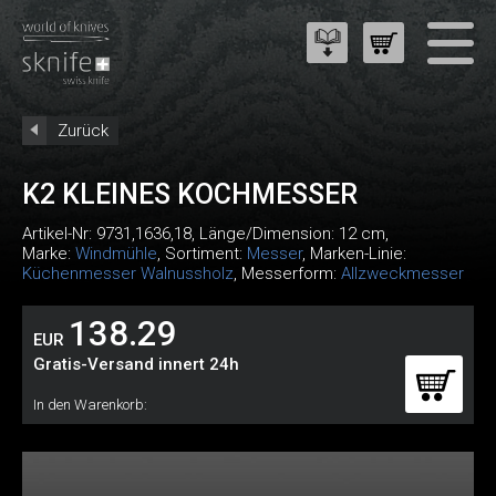
Zurück
K2 KLEINES KOCHMESSER
Artikel-Nr:
9731,1636,18
, Länge/Dimension: 12 cm,
Marke:
Windmühle
, Sortiment:
Messer
, Marken-Linie:
Küchenmesser Walnussholz
, Messerform:
Allzweckmesser
138.29
EUR
Gratis-Versand innert 24h
In den Warenkorb: