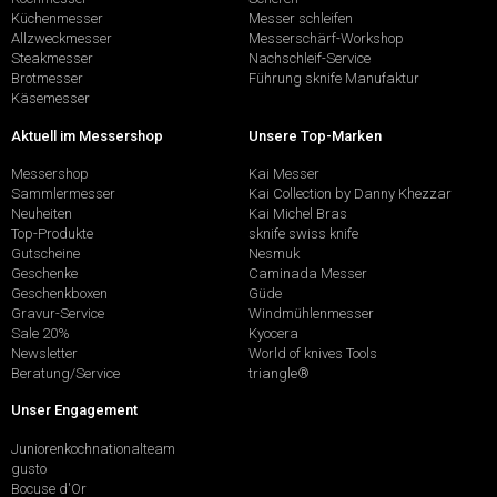
Küchenmesser
Messer schleifen
Allzweckmesser
Messerschärf-Workshop
Steakmesser
Nachschleif-Service
Brotmesser
Führung sknife Manufaktur
Käsemesser
Aktuell im Messershop
Unsere Top-Marken
Messershop
Kai Messer
Sammlermesser
Kai Collection by Danny Khezzar
Neuheiten
Kai Michel Bras
Top-Produkte
sknife swiss knife
Gutscheine
Nesmuk
Geschenke
Caminada Messer
Geschenkboxen
Güde
Gravur-Service
Windmühlenmesser
Sale 20%
Kyocera
Newsletter
World of knives Tools
Beratung/Service
triangle®
Unser Engagement
Juniorenkochnationalteam
gusto
Bocuse d'Or