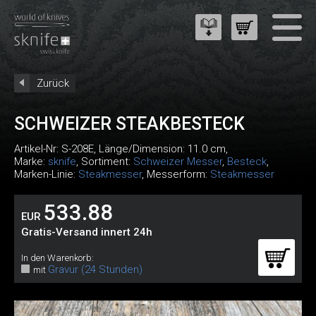
Zurück
SCHWEIZER STEAKBESTECK
Artikel-Nr:
S-208E
, Länge/Dimension: 11.0 cm,
Marke:
sknife
, Sortiment:
Schweizer Messer
,
Besteck
,
Marken-Linie:
Steakmesser
, Messerform:
Steakmesser
533.88
EUR
Gratis-Versand innert 24h
In den Warenkorb:
Gravur (24 Stunden)
mit