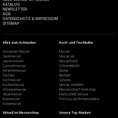
KATALOG
NEWSLETTER
AGB
DATENSCHUTZ & IMPRESSUM
SITEMAP
Alles zum Schneiden
Koch- und Tischkultur
Schweizer Messer
Messer
Sackmesser
Messerset
Japanmesser
Messerblock
Damastmesser
Schneidebrett
Keramikmesser
Zester
Santoku
Besteck
Kochmesser
Scheren
Küchenmesser
Messer schleifen
Allzweckmesser
Messerschärf-Workshop
Steakmesser
Nachschleif-Service
Brotmesser
Führung sknife Manufaktur
Käsemesser
Aktuell im Messershop
Unsere Top-Marken