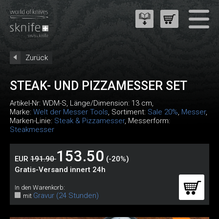
Zurück
STEAK- UND PIZZAMESSER SET
Artikel-Nr:
WDM-S
, Länge/Dimension: 13 cm,
Marke:
Welt der Messer Tools
, Sortiment:
Sale 20%
,
Messer
,
Marken-Linie:
Steak & Pizzamesser
, Messerform:
Steakmesser
153.50
EUR
191.90
(-20%)
Gratis-Versand innert 24h
In den Warenkorb:
Gravur (24 Stunden)
mit