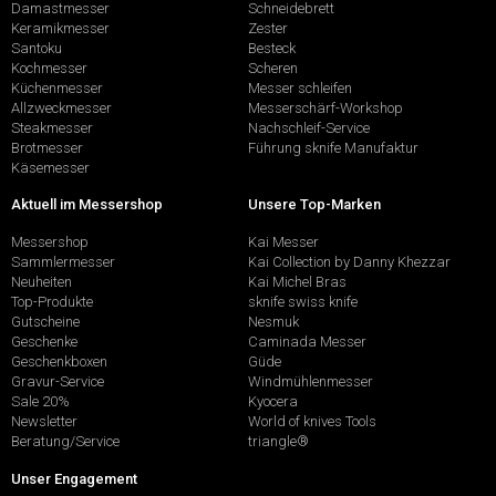
Damastmesser
Schneidebrett
Keramikmesser
Zester
Santoku
Besteck
Kochmesser
Scheren
Küchenmesser
Messer schleifen
Allzweckmesser
Messerschärf-Workshop
Steakmesser
Nachschleif-Service
Brotmesser
Führung sknife Manufaktur
Käsemesser
Aktuell im Messershop
Unsere Top-Marken
Messershop
Kai Messer
Sammlermesser
Kai Collection by Danny Khezzar
Neuheiten
Kai Michel Bras
Top-Produkte
sknife swiss knife
Gutscheine
Nesmuk
Geschenke
Caminada Messer
Geschenkboxen
Güde
Gravur-Service
Windmühlenmesser
Sale 20%
Kyocera
Newsletter
World of knives Tools
Beratung/Service
triangle®
Unser Engagement