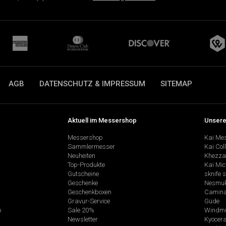
AGB
DATENSCHUTZ & IMPRESSUM
SITEMAP
Aktuell im Messershop
Unsere
Messershop
Kai Me
Sammlermesser
Kai Col
Neuheiten
Khezza
Top-Produkte
Kai Mic
Gutscheine
sknife 
Geschenke
Nesmu
Geschenkboxen
Camina
Gravur-Service
Güde
p
Sale 20%
Windmü
Newsletter
Kyocer