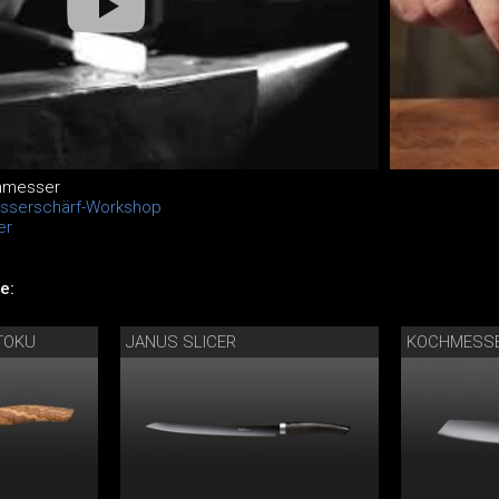
hmesser
esserschärf-Workshop
er
e:
TOKU
JANUS SLICER
KOCHMESSE