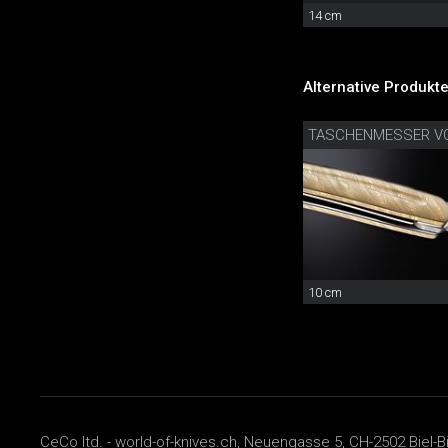
14 cm
Alternative Produkte
10 cm
CeCo ltd. - world-of-knives.ch, Neuengasse 5, CH-2502 Biel-B