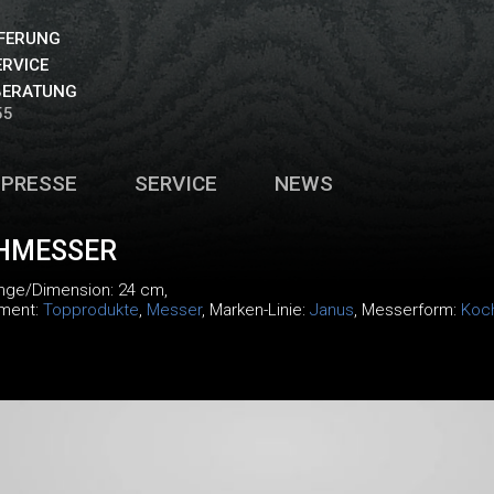
EFERUNG
ERVICE
BERATUNG
55
PRESSE
SERVICE
NEWS
HMESSER
änge/Dimension: 24 cm,
iment:
Topprodukte
,
Messer
, Marken-Linie:
Janus
, Messerform:
Koc