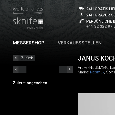
24H GRATIS LI
24H GRAVUR S
PERSÖNLICHE 
+41 32 322 97 
MESSERSHOP
VERKAUFSSTELLEN
JANUS KOC
Zurück
Artikel-Nr:
J5M240
, L
Marke:
Nesmuk
, Sort
Zuletzt angesehen