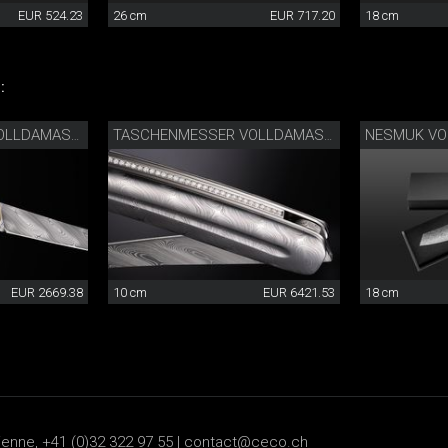
EUR 524.23
26 cm
EUR 717.20
18 cm
:
TASCHENMESSER VOLLDAMAST GOLDFARBIG
TASCHENMESSER VOLLDAMAST DIAMANT
EUR 2669.38
10 cm
EUR 6421.53
18 cm
ienne, +41 (0)32 322 97 55 |
contact@ceco.ch