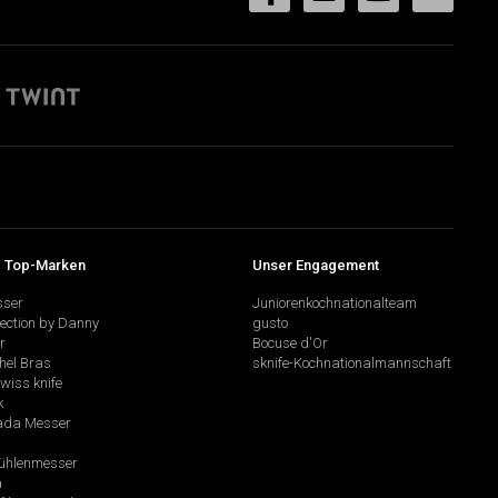
 Top-Marken
Unser Engagement
sser
Juniorenkochnationalteam
lection by Danny
gusto
r
Bocuse d'Or
hel Bras
sknife-Kochnationalmannschaft
swiss knife
k
da Messer
hlenmesser
a