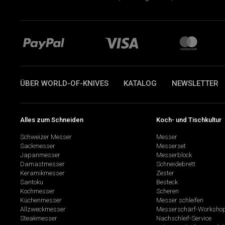
ÜBER WORLD-OF-KNIVES
KATALOG
NEWSLETTER
Alles zum Schneiden
Koch- und Tischkultur
Schweizer Messer
Messer
Sackmesser
Messerset
Japanmesser
Messerblock
Damastmesser
Schneidebrett
Keramikmesser
Zester
Santoku
Besteck
Kochmesser
Scheren
Küchenmesser
Messer schleifen
Allzweckmesser
Messerschärf-Worksho
Steakmesser
Nachschleif-Service