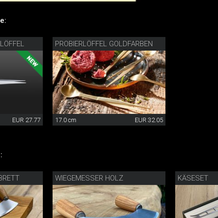
e:
RLÖFFEL
PROBIERLÖFFEL GOLDFARBEN
EUR 27.77
17.0 cm
EUR 32.05
:
BRETT
WIEGEMESSER HOLZ
KÄSESET