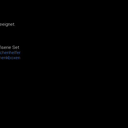
eeignet.
iserie Set
chenhelfer
henkboxen