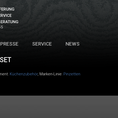
EFERUNG
ERVICE
BERATUNG
55
PRESSE
SERVICE
NEWS
 SET
iment:
Küchenzubehör
, Marken-Linie:
Pinzetten