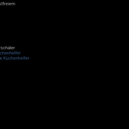
stfreiem
rschäler
chenhelfer
le Küchenhelfer