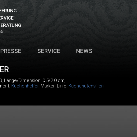
EFERUNG
ERVICE
BERATUNG
55
PRESSE
SERVICE
NEWS
ER
0
, Länge/Dimension: 0.5/2.0 cm,
iment:
Küchenhelfer
, Marken-Linie:
Küchenutensilien