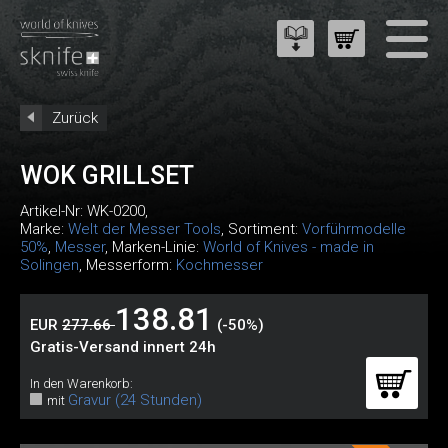
Zurück
WOK GRILLSET
Artikel-Nr:
WK-0200
,
Marke:
Welt der Messer Tools
, Sortiment:
Vorführmodelle
50%
,
Messer
, Marken-Linie:
World of Knives - made in
Solingen
, Messerform:
Kochmesser
138.81
EUR
277.66
(-50%)
Gratis-Versand innert 24h
In den Warenkorb:
Gravur (24 Stunden)
mit