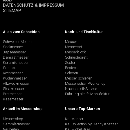
AGB
DATENSCHUTZ & IMPRESSUM
SITEMAP
Alles zum Schneiden
Koch- und Tischkultur
Schweizer Messer
Messer
Sackmesser
Messerset
Japanmesser
Messerblock
Damastmesser
Schneidebrett
Keramikmesser
Zester
Santoku
Besteck
Kochmesser
Scheren
Küchenmesser
Messer schleifen
Allzweckmesser
Messerschärf-Workshop
Steakmesser
Nachschleif-Service
Brotmesser
Führung sknife Manufaktur
Käsemesser
Aktuell im Messershop
Unsere Top-Marken
Messershop
Kai Messer
Sammlermesser
Kai Collection by Danny Khezzar
Neuheiten
Kai Michel Bras