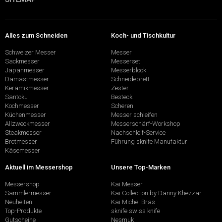
Alles zum Schneiden
Koch- und Tischkultur
Schweizer Messer
Messer
Sackmesser
Messerset
Japanmesser
Messerblock
Damastmesser
Schneidebrett
Keramikmesser
Zester
Santoku
Besteck
Kochmesser
Scheren
Küchenmesser
Messer schleifen
Allzweckmesser
Messerschärf-Workshop
Steakmesser
Nachschleif-Service
Brotmesser
Führung sknife Manufaktur
Käsemesser
Aktuell im Messershop
Unsere Top-Marken
Messershop
Kai Messer
Sammlermesser
Kai Collection by Danny Khezzar
Neuheiten
Kai Michel Bras
Top-Produkte
sknife swiss knife
Gutscheine
Nesmuk