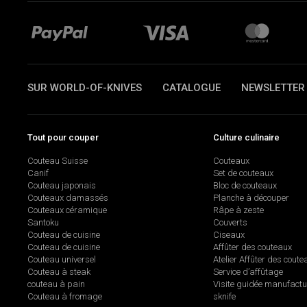
SUR WORLD-OF-KNIVES
CATALOGUE
NEWSLETTER
Tout pour couper
Culture culinaire
Couteau Suisse
Couteaux
Canif
Set de couteaux
Couteau japonais
Bloc de couteaux
Couteaux damassés
Planche à découper
Couteaux céramique
Râpe à zeste
Santoku
Couverts
Couteau de cuisine
Ciseaux
Couteau de cuisine
Affûter des couteaux
Couteau universel
Atelier Affûter des coute
Couteau à steak
Service d’affûtage
couteau à pain
Visite guidée manufactu
Couteau à fromage
sknife