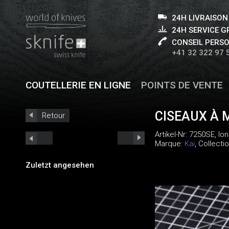
24H LIVRAISON
24H SERVICE 
CONSEIL PERS
+41 32 322 97 
COUTELLERIE EN LIGNE
POINTS DE VENTE
CISEAUX À 
Retour
Artikel-Nr:
7250SE
, lo
Marque:
Kai
, Collecti
Zuletzt angesehen