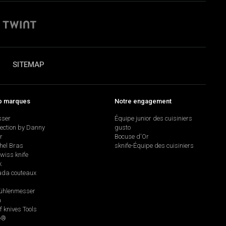
SITEMAP
p marques
Notre engagement
sser
Équipe junior des cuisiniers
lection by Danny
gusto
r
Bocuse d'Or
hel Bras
sknife-Équipe des cuisiniers
swiss knife
k
da couteaux
hlenmesser
a
f knives Tools
e®