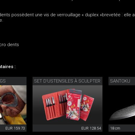
ents possèdent une vis de verrouillage « duplex »brevetée : elle 
e.
icro dents
aires :
NGS
SET D’USTENSILES À SCULPTER
SANTOKU
EUR 159.73
EUR 128.54
18 cm