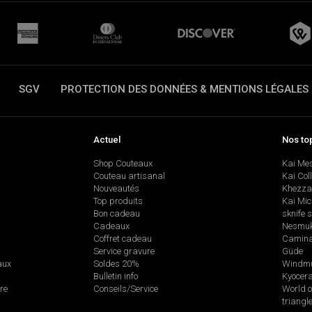
SGV
PROTECTION DES DONNÉES & MENTIONS LÉGALES
Actuel
Nos to
Shop Couteaux
Kai Me
Couteau artisanal
Kai Col
Nouveautés
Khezza
Top produits
Kai Mic
Bon cadeau
sknife 
Cadeaux
Nesmu
Coffret cadeau
Camina
Service gravure
Güde
aux
Soldes 20%
Windmü
Bulletin info
Kyocer
re
Conseils/Service
World o
triangl