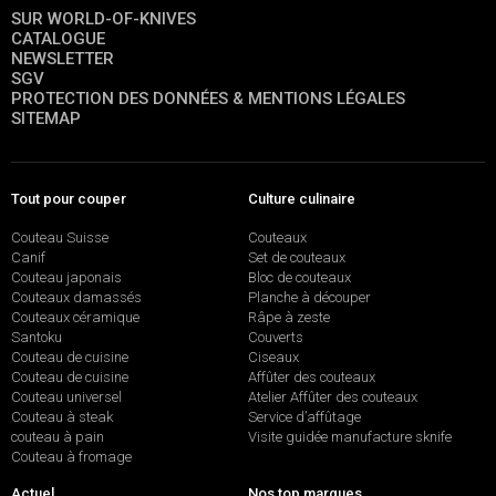
SUR WORLD-OF-KNIVES
CATALOGUE
NEWSLETTER
SGV
PROTECTION DES DONNÉES & MENTIONS LÉGALES
SITEMAP
Tout pour couper
Culture culinaire
Couteau Suisse
Couteaux
Canif
Set de couteaux
Couteau japonais
Bloc de couteaux
Couteaux damassés
Planche à découper
Couteaux céramique
Râpe à zeste
Santoku
Couverts
Couteau de cuisine
Ciseaux
Couteau de cuisine
Affûter des couteaux
Couteau universel
Atelier Affûter des couteaux
Couteau à steak
Service d’affûtage
couteau à pain
Visite guidée manufacture sknife
Couteau à fromage
Actuel
Nos top marques