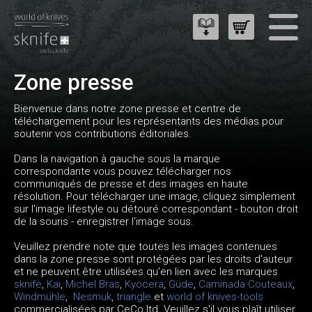
Zone presse
Bienvenue dans notre zone presse et centre de
téléchargement pour les représentants des médias pour
soutenir vos contributions éditoriales.
Dans la navigation à gauche sous la marque
correspondante vous pouvez télécharger nos
communiqués de presse et des images en haute
résolution. Pour télécharger une image, cliquez simplement
sur l'image lifestyle ou détouré correspondant - bouton droit
de la souris - enregistrer l'image sous.
Veuillez prendre note que toutes les images contenues
dans la zone presse sont protégées par les droits d'auteur
et ne peuvent être utilisées qu'en lien avec les marques
sknife
,
Kai
,
Michel Bras
,
Kyocera
,
Güde
,
Caminada Couteaux
,
Windmühle
,
Nesmuk
,
triangle
et
world of knives-tools
commercialisées par CeCo ltd. Veuillez s'il vous plaît utiliser