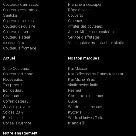
Couteaux damassés
Planche à découper
Couteaux céramique
Râpe à zeste
Santoku
Couverts
Couteau de cuisine
Ciseaux
Couteau de cuisine
Affûter des couteaux
Couteau universel
Atelier Affûter des couteaux
Couteau à steak
Service d’affûtage
couteau à pain
Visite guidée manufacture sknife
Couteau à fromage
Actuel
Nos top marques
Shop Couteaux
Kai Messer
Couteau artisanal
Kai Collection by Danny Khezzar
Nouveautés
Kai Michel Bras
Top produits
sknife swiss knife
Bon cadeau
Nesmuk
Cadeaux
Caminada couteaux
Coffret cadeau
Güde
Service gravure
Windmühlenmesser
Soldes 20%
Kyocera
Bulletin info
World of knives Tools
Conseils/Service
triangle®
Notre engagement