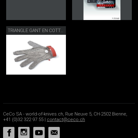
TRIANGLE GANT EN COTTE DE MAILLE
CeCo SA - world-of-knives.ch, Rue Neuve 5, CH-2502 Bienne,
+41 (0)32 322 97 55 |
contact@ceco.ch