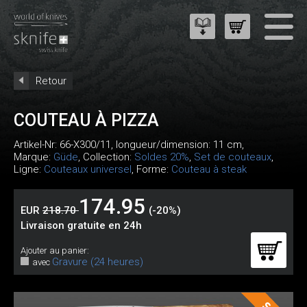
Retour
COUTEAU À PIZZA
Artikel-Nr:
66-X300/11
, longueur/dimension: 11 cm,
Marque:
Güde
, Collection:
Soldes 20%
,
Set de couteaux
,
Ligne:
Couteaux universel
, Forme:
Couteau à steak
174.95
EUR
218.70
(-20%)
Livraison gratuite en 24h
Ajouter au panier:
Gravure (24 heures)
avec