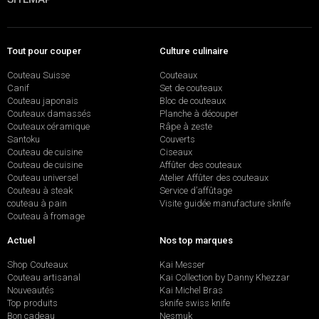
Tout pour couper
Culture culinaire
Couteau Suisse
Couteaux
Canif
Set de couteaux
Couteau japonais
Bloc de couteaux
Couteaux damassés
Planche à découper
Couteaux céramique
Râpe à zeste
Santoku
Couverts
Couteau de cuisine
Ciseaux
Couteau de cuisine
Affûter des couteaux
Couteau universel
Atelier Affûter des couteaux
Couteau à steak
Service d’affûtage
couteau à pain
Visite guidée manufacture sknife
Couteau à fromage
Actuel
Nos top marques
Shop Couteaux
Kai Messer
Couteau artisanal
Kai Collection by Danny Khezzar
Nouveautés
Kai Michel Bras
Top produits
sknife swiss knife
Bon cadeau
Nesmuk