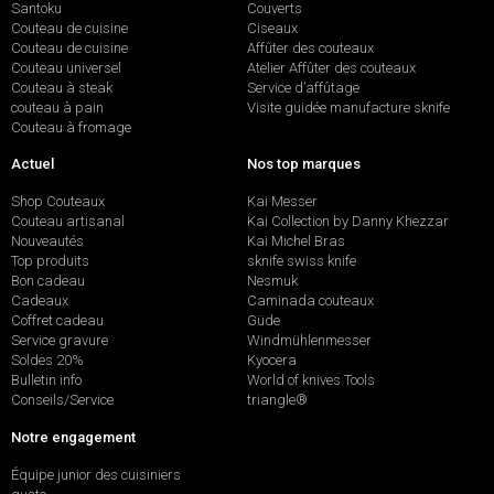
Santoku
Couverts
Couteau de cuisine
Ciseaux
Couteau de cuisine
Affûter des couteaux
Couteau universel
Atelier Affûter des couteaux
Couteau à steak
Service d’affûtage
couteau à pain
Visite guidée manufacture sknife
Couteau à fromage
Actuel
Nos top marques
Shop Couteaux
Kai Messer
Couteau artisanal
Kai Collection by Danny Khezzar
Nouveautés
Kai Michel Bras
Top produits
sknife swiss knife
Bon cadeau
Nesmuk
Cadeaux
Caminada couteaux
Coffret cadeau
Güde
Service gravure
Windmühlenmesser
Soldes 20%
Kyocera
Bulletin info
World of knives Tools
Conseils/Service
triangle®
Notre engagement
Équipe junior des cuisiniers