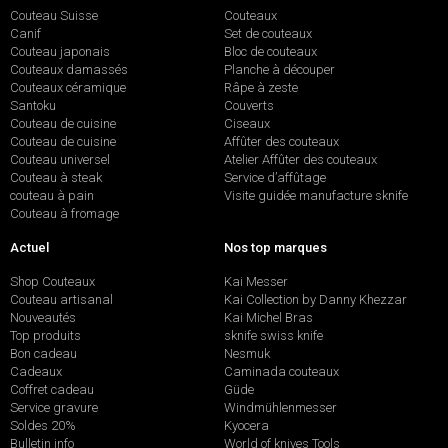
Couteau Suisse
Couteaux
Canif
Set de couteaux
Couteau japonais
Bloc de couteaux
Couteaux damassés
Planche à découper
Couteaux céramique
Râpe à zeste
Santoku
Couverts
Couteau de cuisine
Ciseaux
Couteau de cuisine
Affûter des couteaux
Couteau universel
Atelier Affûter des couteaux
Couteau à steak
Service d’affûtage
couteau à pain
Visite guidée manufacture sknife
Couteau à fromage
Actuel
Nos top marques
Shop Couteaux
Kai Messer
Couteau artisanal
Kai Collection by Danny Khezzar
Nouveautés
Kai Michel Bras
Top produits
sknife swiss knife
Bon cadeau
Nesmuk
Cadeaux
Caminada couteaux
Coffret cadeau
Güde
Service gravure
Windmühlenmesser
Soldes 20%
Kyocera
Bulletin info
World of knives Tools