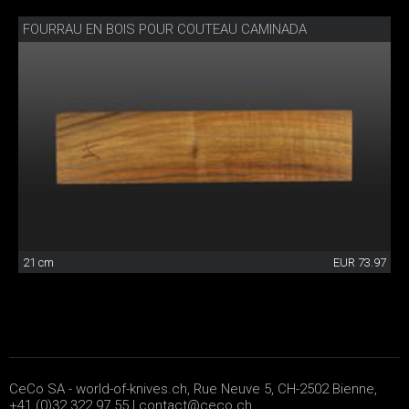
FOURRAU EN BOIS POUR COUTEAU CAMINADA
21 cm
EUR 73.97
CeCo SA - world-of-knives.ch, Rue Neuve 5, CH-2502 Bienne,
+41 (0)32 322 97 55 |
contact@ceco.ch