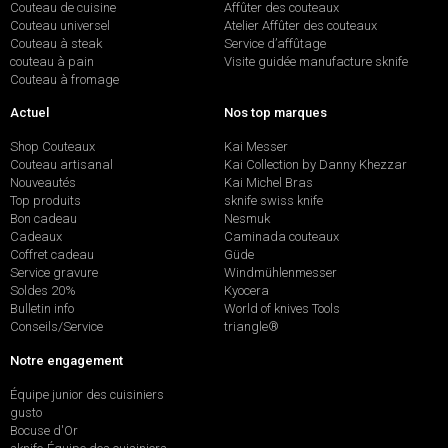
Couteau de cuisine
Affûter des couteaux
Couteau universel
Atelier Affûter des couteaux
Couteau à steak
Service d’affûtage
couteau à pain
Visite guidée manufacture sknife
Couteau à fromage
Actuel
Nos top marques
Shop Couteaux
Kai Messer
Couteau artisanal
Kai Collection by Danny Khezzar
Nouveautés
Kai Michel Bras
Top produits
sknife swiss knife
Bon cadeau
Nesmuk
Cadeaux
Caminada couteaux
Coffret cadeau
Güde
Service gravure
Windmühlenmesser
Soldes 20%
Kyocera
Bulletin info
World of knives Tools
Conseils/Service
triangle®
Notre engagement
Équipe junior des cuisiniers
gusto
Bocuse d'Or