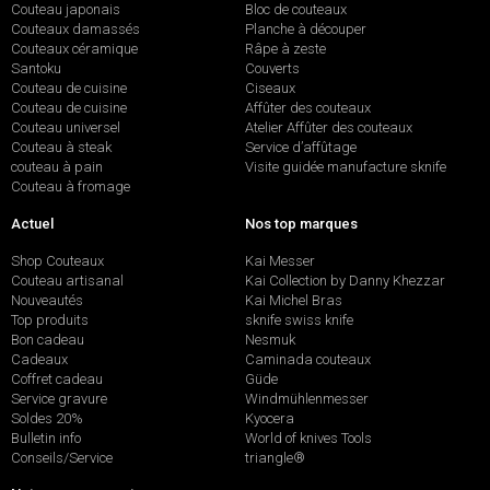
Couteau japonais
Bloc de couteaux
Couteaux damassés
Planche à découper
Couteaux céramique
Râpe à zeste
Santoku
Couverts
Couteau de cuisine
Ciseaux
Couteau de cuisine
Affûter des couteaux
Couteau universel
Atelier Affûter des couteaux
Couteau à steak
Service d’affûtage
couteau à pain
Visite guidée manufacture sknife
Couteau à fromage
Actuel
Nos top marques
Shop Couteaux
Kai Messer
Couteau artisanal
Kai Collection by Danny Khezzar
Nouveautés
Kai Michel Bras
Top produits
sknife swiss knife
Bon cadeau
Nesmuk
Cadeaux
Caminada couteaux
Coffret cadeau
Güde
Service gravure
Windmühlenmesser
Soldes 20%
Kyocera
Bulletin info
World of knives Tools
Conseils/Service
triangle®