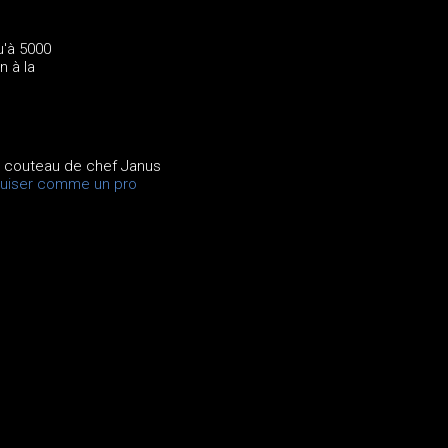
u'à 5000
n à la
it couteau de chef Janus
guiser comme un pro