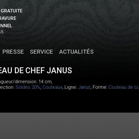
 GRATUITE
GRAVURE
ONNEL
55
PRESSE
SERVICE
ACTUALITÉS
EAU DE CHEF JANUS
ongueur/dimension: 14 cm,
lection:
Soldes 20%
,
Couteaux
, Ligne:
Janus
, Forme:
Couteau de cu