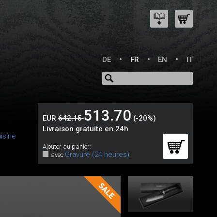
DE
FR
EN
IT
513.70
EUR
642.15
(-20%)
Livraison gratuite en 24h
isine
Ajouter au panier:
Gravure (24 heures)
avec