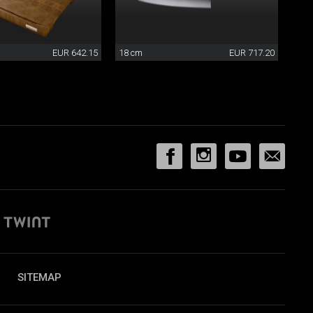
EUR 642.15
18 cm
EUR 717.20
SITEMAP