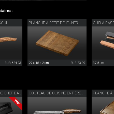
aires :
SOUL
PLANCHE À PETIT DÉJEUNER
CUIR À RAS
EUR 524.23
27 x 18 x 2 cm
EUR 73.97
37.5 cm
:
PLANCHE À
NESMUK COUTEAU DE CHEF DAMAS ENTIER
COUTEAU DE CUISINE ENTIÈREMENT EN DAMAS