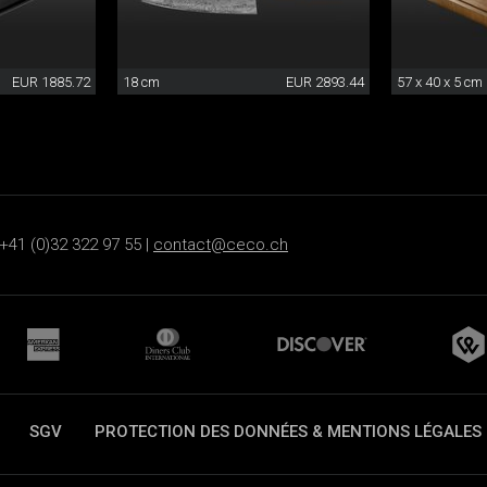
EUR 1885.72
18 cm
EUR 2893.44
57 x 40 x 5 cm
+41 (0)32 322 97 55 |
contact@ceco.ch
SGV
PROTECTION DES DONNÉES & MENTIONS LÉGALES