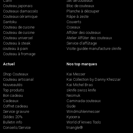
Canif
Set de couteaux
Couteau japonais
Bloc de couteaux
Couteaux damassés
Planche à découper
Couteaux céramique
Râpe à zeste
Santoku
Couverts
Couteau de cuisine
Ciseaux
Couteau de cuisine
Affûter des couteaux
Couteau universel
Atelier Affûter des couteaux
Couteau à steak
Service d’affûtage
couteau à pain
Visite guidée manufacture sknife
Couteau à fromage
Actuel
Nos top marques
Shop Couteaux
Kai Messer
Couteau artisanal
Kai Collection by Danny Khezzar
Nouveautés
Kai Michel Bras
Top produits
sknife swiss knife
Bon cadeau
Nesmuk
Cadeaux
Caminada couteaux
Coffret cadeau
Güde
Service gravure
Windmühlenmesser
Soldes 20%
Kyocera
Bulletin info
World of knives Tools
Conseils/Service
triangle®