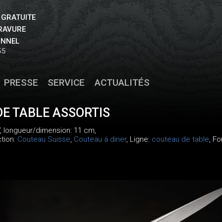
 GRATUITE
GRAVURE
ONNEL
55
PRESSE
SERVICE
ACTUALITÉS
E TABLE ASSORTIS
, longueur/dimension: 11 cm,
ction:
Couteau Suisse
,
Couteau à diner
, Ligne:
couteau de table
, F