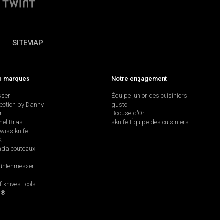
SITEMAP
p marques
Notre engagement
sser
Équipe junior des cuisiniers
lection by Danny
gusto
r
Bocuse d'Or
hel Bras
sknife-Équipe des cuisiniers
swiss knife
k
da couteaux
hlenmesser
a
f knives Tools
e®