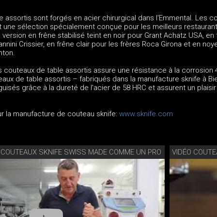
 assortis sont forgés en acier chirurgical dans l'Emmental. Les c
t une sélection spécialement conçue pour les meilleurs restauran
 version en frêne stabilisé teint en noir pour Grant Achatz USA, en
nnini Crissier, en frêne clair pour les frères Roca Girona et en noy
nton.
es couteaux de table assortis assure une résistance à la corrosion 4
aux de table assortis – fabriqués dans la manufacture sknife à B
uisés grâce à la dureté de l'acier de 58 HRC et assurent un plaisir
ur la manufacture de couteau sknife:
www.sknife.com
S COUTEAUX SKNIFE SWISS MADE COMME UN PRO
VIDÉO COUTE