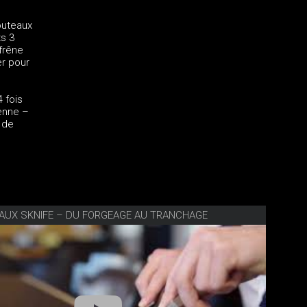
outeaux
ts 3
 frêne
er pour
 fois
ienne –
 de
AUX SKNIFE – DU FORGEAGE AU TRANCHAGE