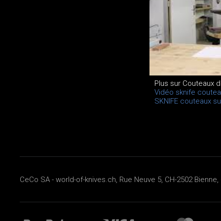
Plus sur Couteaux d
Vidéo sknife coutea
SKNIFE couteaux su
CeCo SA - world-of-knives.ch, Rue Neuve 5, CH-2502 Bienne, 