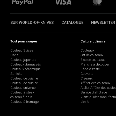
SUR WORLD-OF-KNIVES
CATALOGUE
NEWSLETTER
Tout pour couper
Culture culinaire
Couteau Suisse
Couteaux
Canif
Set de couteaux
Couteau japonais
Bloc de couteaux
Couteaux damassés
Planche à découper
Couteaux céramique
Râpe à zeste
Santoku
Couverts
Couteau de cuisine
Ciseaux
Couteau de cuisine
Affûter des couteaux
Couteau universel
Atelier Affûter des coute
Couteau à steak
Service d’affûtage
couteau à pain
Visite guidée manufactu
Couteau à fromage
sknife