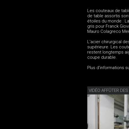
Les couteaux de table
de table assortis son
étoiles du monde : La
gris pour Franck Giova
Mauro Colagreco Me
L'acier chirurgical d
supérieure. Les coute
restent longtemps aig
coupe durable.
Plus d'informations s
VIDÉO AFFÛTER DE