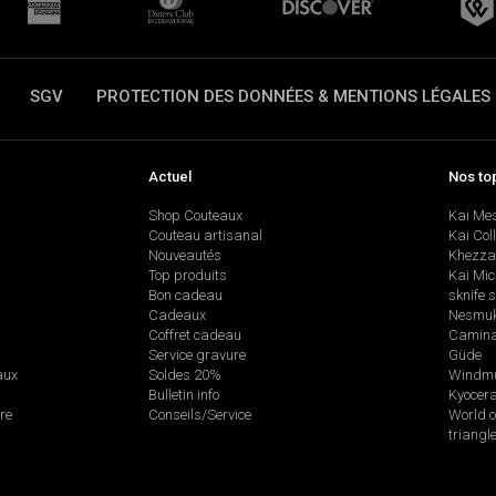
SGV
PROTECTION DES DONNÉES & MENTIONS LÉGALES
Actuel
Nos to
Shop Couteaux
Kai Me
Couteau artisanal
Kai Col
Nouveautés
Khezza
Top produits
Kai Mic
Bon cadeau
sknife 
Cadeaux
Nesmu
Coffret cadeau
Camina
Service gravure
Güde
aux
Soldes 20%
Windmü
Bulletin info
Kyocer
re
Conseils/Service
World o
triangl