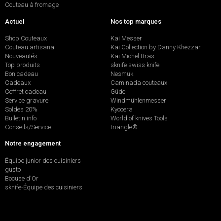
Couteau à fromage
Actuel
Nos top marques
Shop Couteaux
Kai Messer
Couteau artisanal
Kai Collection by Danny Khezzar
Nouveautés
Kai Michel Bras
Top produits
sknife swiss knife
Bon cadeau
Nesmuk
Cadeaux
Caminada couteaux
Coffret cadeau
Güde
Service gravure
Windmühlenmesser
Soldes 20%
Kyocera
Bulletin info
World of knives Tools
Conseils/Service
triangle®
Notre engagement
Équipe junior des cuisiniers
gusto
Bocuse d'Or
sknife-Équipe des cuisiniers