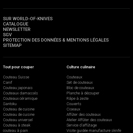
SUR WORLD-OF-KNIVES
CATALOGUE
NEWSLETTER
SGV
PROTECTION DES DONNÉES & MENTIONS LÉGALES
SITEMAP
Tout pour couper
Culture culinaire
Couteau Suisse
Couteaux
Canif
Set de couteaux
Couteau japonais
Bloc de couteaux
Couteaux damassés
Planche à découper
Couteaux céramique
Râpe à zeste
Santoku
Couverts
Couteau de cuisine
Ciseaux
Couteau de cuisine
Affûter des couteaux
Couteau universel
Atelier Affûter des couteaux
Couteau à steak
Service d’affûtage
couteau à pain
Visite guidée manufacture sknife