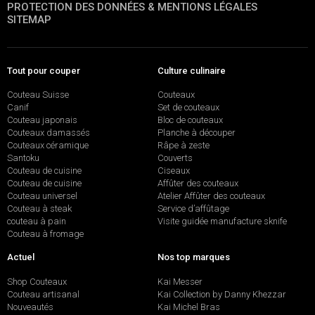
PROTECTION DES DONNÉES & MENTIONS LÉGALES
SITEMAP
Tout pour couper
Culture culinaire
Couteau Suisse
Couteaux
Canif
Set de couteaux
Couteau japonais
Bloc de couteaux
Couteaux damassés
Planche à découper
Couteaux céramique
Râpe à zeste
Santoku
Couverts
Couteau de cuisine
Ciseaux
Couteau de cuisine
Affûter des couteaux
Couteau universel
Atelier Affûter des couteaux
Couteau à steak
Service d’affûtage
couteau à pain
Visite guidée manufacture sknife
Couteau à fromage
Actuel
Nos top marques
Shop Couteaux
Kai Messer
Couteau artisanal
Kai Collection by Danny Khezzar
Nouveautés
Kai Michel Bras