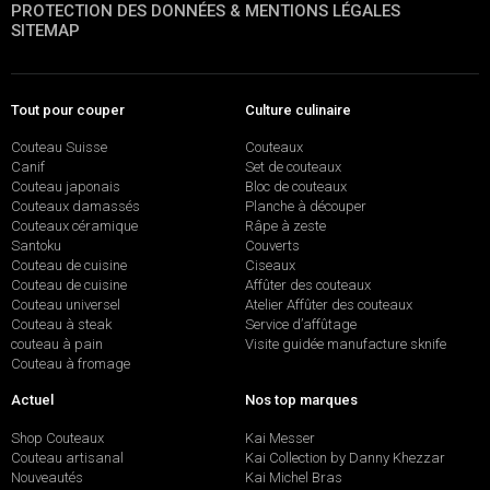
PROTECTION DES DONNÉES & MENTIONS LÉGALES
SITEMAP
Tout pour couper
Culture culinaire
Couteau Suisse
Couteaux
Canif
Set de couteaux
Couteau japonais
Bloc de couteaux
Couteaux damassés
Planche à découper
Couteaux céramique
Râpe à zeste
Santoku
Couverts
Couteau de cuisine
Ciseaux
Couteau de cuisine
Affûter des couteaux
Couteau universel
Atelier Affûter des couteaux
Couteau à steak
Service d’affûtage
couteau à pain
Visite guidée manufacture sknife
Couteau à fromage
Actuel
Nos top marques
Shop Couteaux
Kai Messer
Couteau artisanal
Kai Collection by Danny Khezzar
Nouveautés
Kai Michel Bras