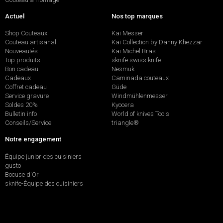
Actuel
Nos top marques
Shop Couteaux
Kai Messer
Couteau artisanal
Kai Collection by Danny Khezzar
Nouveautés
Kai Michel Bras
Top produits
sknife swiss knife
Bon cadeau
Nesmuk
Cadeaux
Caminada couteaux
Coffret cadeau
Güde
Service gravure
Windmühlenmesser
Soldes 20%
Kyocera
Bulletin info
World of knives Tools
Conseils/Service
triangle®
Notre engagement
Équipe junior des cuisiniers
gusto
Bocuse d'Or
sknife-Équipe des cuisiniers