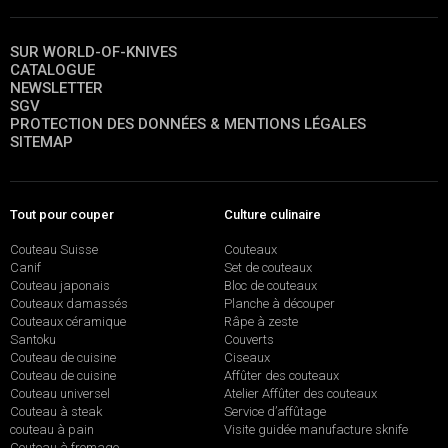
SUR WORLD-OF-KNIVES
CATALOGUE
NEWSLETTER
SGV
PROTECTION DES DONNÉES & MENTIONS LÉGALES
SITEMAP
Tout pour couper
Culture culinaire
Couteau Suisse
Couteaux
Canif
Set de couteaux
Couteau japonais
Bloc de couteaux
Couteaux damassés
Planche à découper
Couteaux céramique
Râpe à zeste
Santoku
Couverts
Couteau de cuisine
Ciseaux
Couteau de cuisine
Affûter des couteaux
Couteau universel
Atelier Affûter des couteaux
Couteau à steak
Service d’affûtage
couteau à pain
Visite guidée manufacture sknife
Couteau à fromage