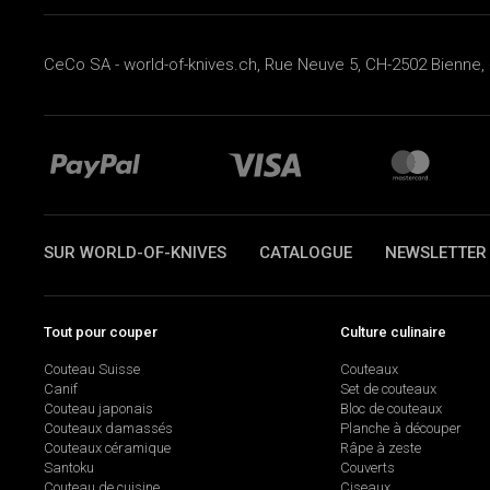
CeCo SA - world-of-knives.ch, Rue Neuve 5, CH-2502 Bienne, 
SUR WORLD-OF-KNIVES
CATALOGUE
NEWSLETTER
Tout pour couper
Culture culinaire
Couteau Suisse
Couteaux
Canif
Set de couteaux
Couteau japonais
Bloc de couteaux
Couteaux damassés
Planche à découper
Couteaux céramique
Râpe à zeste
Santoku
Couverts
Couteau de cuisine
Ciseaux