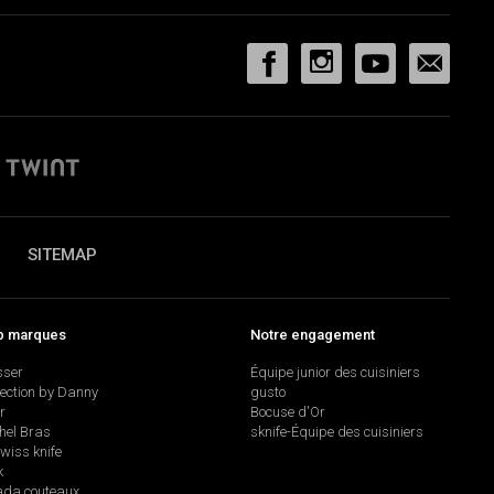
SITEMAP
p marques
Notre engagement
sser
Équipe junior des cuisiniers
lection by Danny
gusto
r
Bocuse d'Or
hel Bras
sknife-Équipe des cuisiniers
swiss knife
k
da couteaux