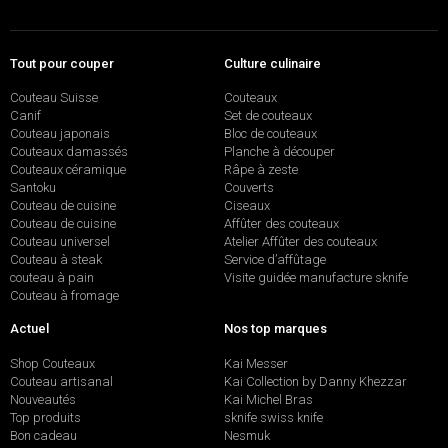
Tout pour couper
Culture culinaire
Couteau Suisse
Couteaux
Canif
Set de couteaux
Couteau japonais
Bloc de couteaux
Couteaux damassés
Planche à découper
Couteaux céramique
Râpe à zeste
Santoku
Couverts
Couteau de cuisine
Ciseaux
Couteau de cuisine
Affûter des couteaux
Couteau universel
Atelier Affûter des couteaux
Couteau à steak
Service d’affûtage
couteau à pain
Visite guidée manufacture sknife
Couteau à fromage
Actuel
Nos top marques
Shop Couteaux
Kai Messer
Couteau artisanal
Kai Collection by Danny Khezzar
Nouveautés
Kai Michel Bras
Top produits
sknife swiss knife
Bon cadeau
Nesmuk