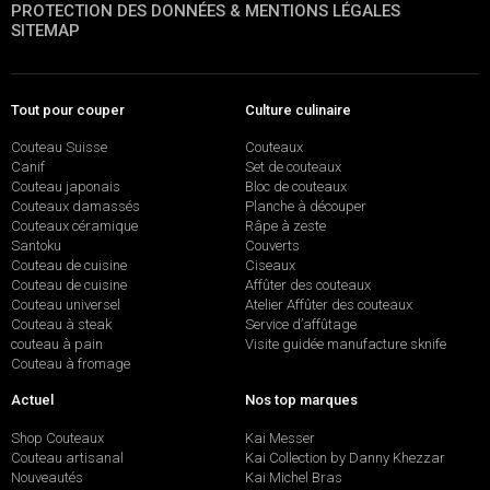
PROTECTION DES DONNÉES & MENTIONS LÉGALES
SITEMAP
Tout pour couper
Culture culinaire
Couteau Suisse
Couteaux
Canif
Set de couteaux
Couteau japonais
Bloc de couteaux
Couteaux damassés
Planche à découper
Couteaux céramique
Râpe à zeste
Santoku
Couverts
Couteau de cuisine
Ciseaux
Couteau de cuisine
Affûter des couteaux
Couteau universel
Atelier Affûter des couteaux
Couteau à steak
Service d’affûtage
couteau à pain
Visite guidée manufacture sknife
Couteau à fromage
Actuel
Nos top marques
Shop Couteaux
Kai Messer
Couteau artisanal
Kai Collection by Danny Khezzar
Nouveautés
Kai Michel Bras