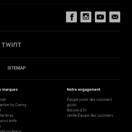
SITEMAP
p marques
Notre engagement
sser
Équipe junior des cuisiniers
lection by Danny
gusto
r
Bocuse d'Or
hel Bras
sknife-Équipe des cuisiniers
swiss knife
k
da couteaux