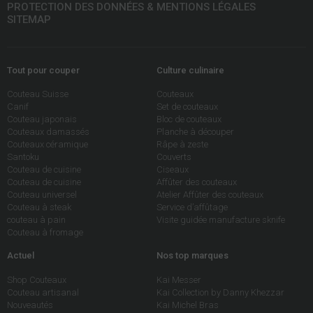
PROTECTION DES DONNÉES & MENTIONS LÉGALES
SITEMAP
Tout pour couper
Culture culinaire
Couteau Suisse
Couteaux
Canif
Set de couteaux
Couteau japonais
Bloc de couteaux
Couteaux damassés
Planche à découper
Couteaux céramique
Râpe à zeste
Santoku
Couverts
Couteau de cuisine
Ciseaux
Couteau de cuisine
Affûter des couteaux
Couteau universel
Atelier Affûter des couteaux
Couteau à steak
Service d’affûtage
couteau à pain
Visite guidée manufacture sknife
Couteau à fromage
Actuel
Nos top marques
Shop Couteaux
Kai Messer
Couteau artisanal
Kai Collection by Danny Khezzar
Nouveautés
Kai Michel Bras