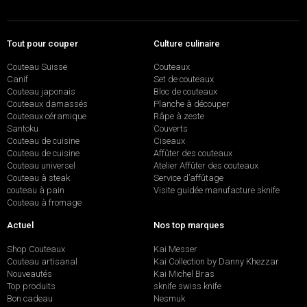
Tout pour couper
Culture culinaire
Couteau Suisse
Couteaux
Canif
Set de couteaux
Couteau japonais
Bloc de couteaux
Couteaux damassés
Planche à découper
Couteaux céramique
Râpe à zeste
Santoku
Couverts
Couteau de cuisine
Ciseaux
Couteau de cuisine
Affûter des couteaux
Couteau universel
Atelier Affûter des couteaux
Couteau à steak
Service d’affûtage
couteau à pain
Visite guidée manufacture sknife
Couteau à fromage
Actuel
Nos top marques
Shop Couteaux
Kai Messer
Couteau artisanal
Kai Collection by Danny Khezzar
Nouveautés
Kai Michel Bras
Top produits
sknife swiss knife
Bon cadeau
Nesmuk