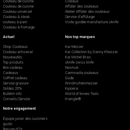
Couteau de cuisine
Ciseaux
Couteau de cuisine
Affûter des couteaux
Couteau universel
Atelier Affûter des couteaux
Couteau à steak
Service d’affûtage
couteau à pain
Visite guidée manufacture sknife
Couteau à fromage
Actuel
Nos top marques
Shop Couteaux
Kai Messer
Couteau artisanal
Kai Collection by Danny Khezzar
Nouveautés
Kai Michel Bras
Top produits
sknife swiss knife
Bon cadeau
Nesmuk
Cadeaux
Caminada couteaux
Coffret cadeau
Güde
Service gravure
Windmühlenmesser
Soldes 20%
Kyocera
Bulletin info
World of knives Tools
Conseils/Service
triangle®
Notre engagement
Équipe junior des cuisiniers
gusto
Bocuse d'Or