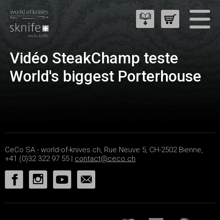
Vidéo SteakChamp teste
World's biggest Porterhouse
CeCo SA - world-of-knives.ch, Rue Neuve 5, CH-2502 Bienne,
+41 (0)32 322 97 55 |
contact@ceco.ch