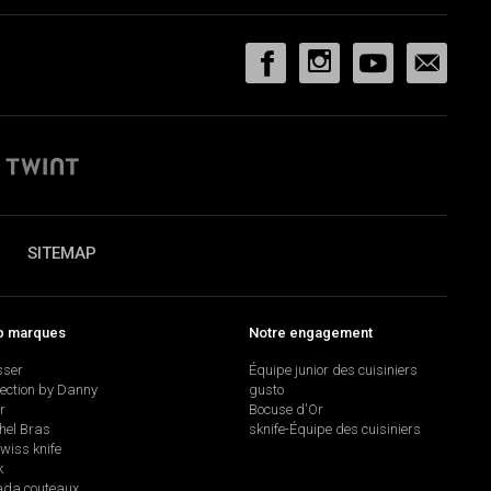
SITEMAP
p marques
Notre engagement
sser
Équipe junior des cuisiniers
lection by Danny
gusto
r
Bocuse d'Or
hel Bras
sknife-Équipe des cuisiniers
swiss knife
k
da couteaux