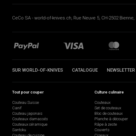
CeCo SA - world-of-knives.ch, Rue Neuve 5, CH-2502 Bienne, 
SUR WORLD-OF-KNIVES
CATALOGUE
NEWSLETTER
Tout pour couper
Culture culinaire
Couteau Suisse
Couteaux
Canif
Set de couteaux
Couteau japonais
Bloc de couteaux
Couteaux damassés
Planche à découper
Couteaux céramique
Râpe à zeste
Santoku
Couverts
Couteau de cuisine
Ciseaux