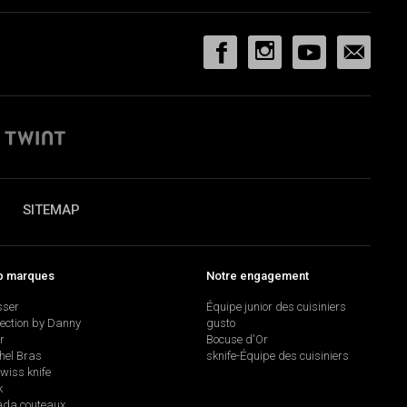
SITEMAP
p marques
Notre engagement
sser
Équipe junior des cuisiniers
lection by Danny
gusto
r
Bocuse d'Or
hel Bras
sknife-Équipe des cuisiniers
swiss knife
k
da couteaux