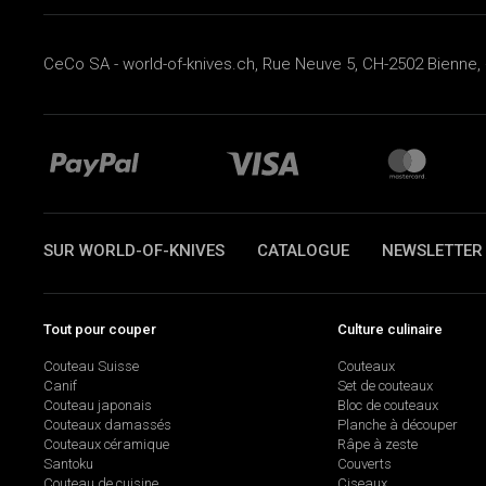
CeCo SA - world-of-knives.ch, Rue Neuve 5, CH-2502 Bienne, 
SUR WORLD-OF-KNIVES
CATALOGUE
NEWSLETTER
Tout pour couper
Culture culinaire
Couteau Suisse
Couteaux
Canif
Set de couteaux
Couteau japonais
Bloc de couteaux
Couteaux damassés
Planche à découper
Couteaux céramique
Râpe à zeste
Santoku
Couverts
Couteau de cuisine
Ciseaux