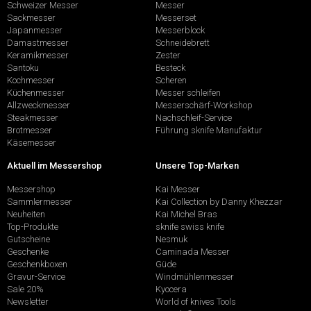
Schweizer Messer
Messer
Sackmesser
Messerset
Japanmesser
Messerblock
Damastmesser
Schneidebrett
Keramikmesser
Zester
Santoku
Besteck
Kochmesser
Scheren
Küchenmesser
Messer schleifen
Allzweckmesser
Messerschärf-Workshop
Steakmesser
Nachschleif-Service
Brotmesser
Führung sknife Manufaktur
Käsemesser
Aktuell im Messershop
Unsere Top-Marken
Messershop
Kai Messer
Sammlermesser
Kai Collection by Danny Khezzar
Neuheiten
Kai Michel Bras
Top-Produkte
sknife swiss knife
Gutscheine
Nesmuk
Geschenke
Caminada Messer
Geschenkboxen
Güde
Gravur-Service
Windmühlenmesser
Sale 20%
Kyocera
Newsletter
World of knives Tools