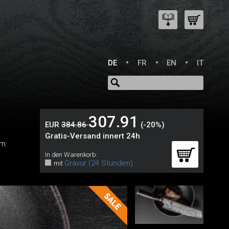
DE
FR
EN
IT
307.91
EUR
384.86
(-20%)
Gratis-Versand innert 24h
m:
In den Warenkorb:
Gravur (24 Stunden)
mit