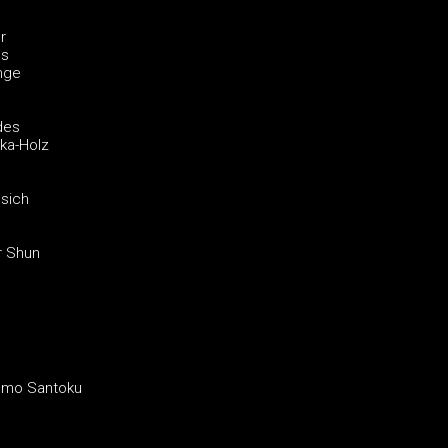
r
es
nge
des
ka-Holz
 sich
r Shun
amo Santoku