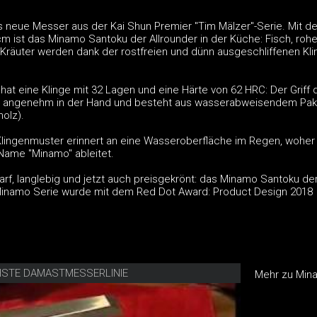
 neue Messer aus der Kai Shun Premier "Tim Mälzer"-Serie. Mit de
cm ist das Minamo Santoku der Allrounder in der Küche: Fisch, roh
Kräuter werden dank der rostfreien und dünn ausgeschliffenen Kli
at eine Klinge mit 32 Lagen und eine Härte von 62 HRC: Der Griff 
t angenehm in der Hand und besteht aus wasserabweisendem Pak
olz).
lingenmuster erinnert an eine Wasseroberfläche im Regen, woher
Name "Minamo" ableitet.
arf, langlebig und jetzt auch preisgekrönt: das Minamo Santoku de
Minamo Serie wurde mit dem Red Dot Award: Product Design 2018
HSTE DAMASTMESSERLINIE
Mehr zu Min