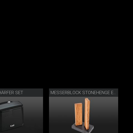
ÄRFER SET
MESSERBLOCK STONEHENGE EICHE