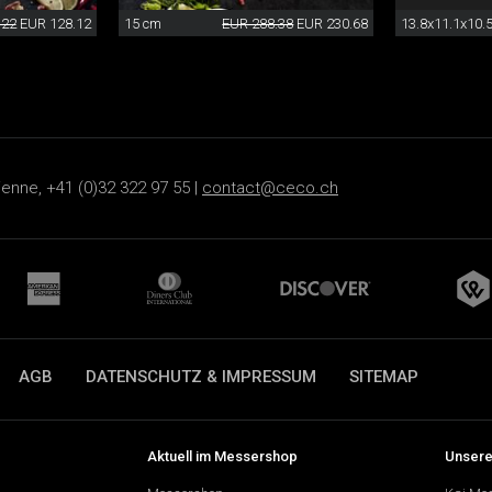
.22
EUR 128.12
15 cm
EUR 288.38
EUR 230.68
13.8x11.1x10.
ienne, +41 (0)32 322 97 55 |
contact@ceco.ch
AGB
DATENSCHUTZ & IMPRESSUM
SITEMAP
Aktuell im Messershop
Unsere